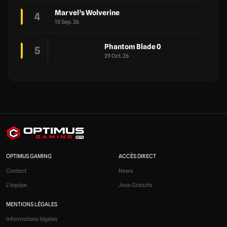
Marvel’s Wolverine
4
15 Sep. 26
Phantom Blade 0
5
29 Oct. 26
OPTIMUS GAMING
ACCÈS DIRECT
Contact
News
L'équipe
Jeux Gratuits
MENTIONS LÉGALES
Informations légales