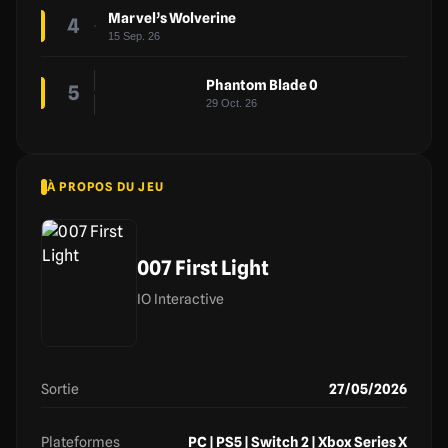
Marvel’s Wolverine
4
15 Sep. 26
Phantom Blade 0
5
29 Oct. 26
À PROPOS DU JEU
007 First Light
IO Interactive
Sortie
27/05/2026
Plateformes
PC | PS5 | Switch 2 | Xbox Series X