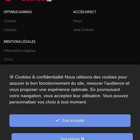
OPTIMUS GAMING
ACCÈS DIRECT
Contact
News
L'équipe
Jeux Gratuits
MENTIONS LÉGALES
Informations légales
C.G.U.
Liens affiliés
🍪 Cookies & confidentialité Nous utilisons des cookies pour
Modération
assurer le bon fonctionnement du site, mesurer l'audience et
Confidentialité
vous proposer une expérience optimale. En poursuivant
Cookies
votre navigation, vous acceptez leur utilisation. Vous pouvez
personnaliser vos choix à tout moment.
Préférences cookies
NOS RÉSEAUX SOCIAUX
Tout accepter
© 2026 Optimus Gaming. Tous droits réservés.
Tout refuser