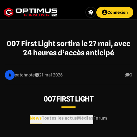
Aller
au
Connexion
contenu
principal
007 First Light sortira le 27 mai, avec
24 heures d’accès anticipé
patchnote
21 mai 2026
0
007 FIRST LIGHT
News
Toutes les actus
Médias
Forum