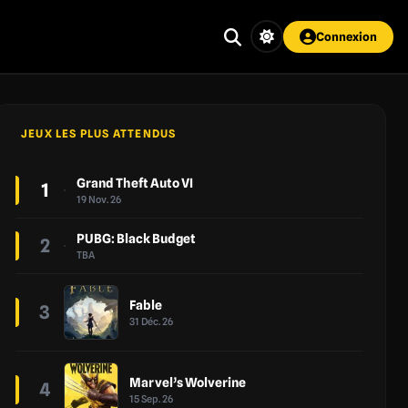
Connexion
JEUX LES PLUS ATTENDUS
Grand Theft Auto VI
1
19 Nov. 26
PUBG: Black Budget
2
TBA
Fable
3
31 Déc. 26
Marvel’s Wolverine
4
15 Sep. 26