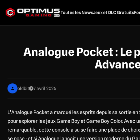
Aller
au
Toutes les News
Jeux et DLC Gratuits
Fo
contenu
principal
Analogue Pocket : Le 
Advance
oldbit
7 avril 2026
L’Analogue Pocket a marqué les esprits depuis sa sortie en
pour explorer les jeux Game Boy et Game Boy Color. Avec un
remarquable, cette console a su se faire une place de choi
se pose : et si Analogue lançait une version moderne du G