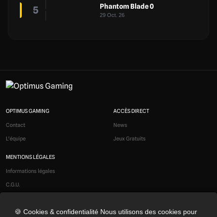
Phantom Blade 0
5
29 Oct. 26
OPTIMUS GAMING
ACCÈS DIRECT
Contact
News
L'équipe
Jeux Gratuits
MENTIONS LÉGALES
Informations légales
C.G.U.
Liens affiliés
🍪 Cookies & confidentialité Nous utilisons des cookies pour
Modération