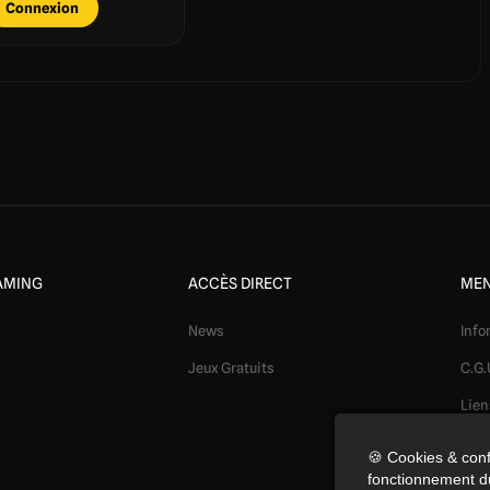
Connexion
AMING
ACCÈS DIRECT
MEN
News
Info
Jeux Gratuits
C.G.
Lien
Mod
🍪 Cookies & conf
fonctionnement du
Conf