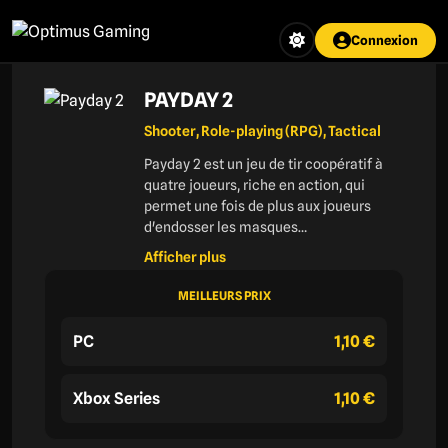
Aller
au
Connexion
contenu
principal
PAYDAY 2
Shooter, Role-playing (RPG), Tactical
Payday 2 est un jeu de tir coopératif à
quatre joueurs, riche en action, qui
permet une fois de plus aux joueurs
d'endosser les masques…
Afficher plus
MEILLEURS PRIX
PC
1,10 €
Xbox Series
1,10 €