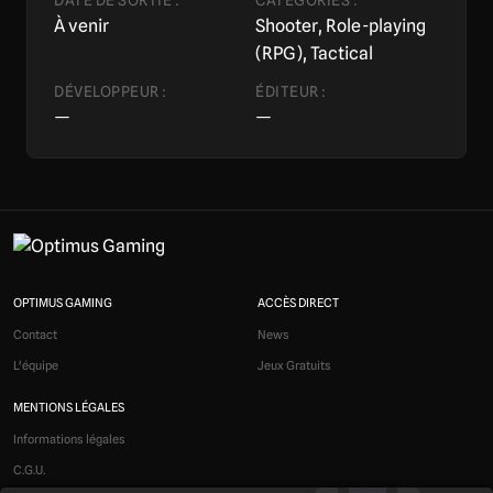
DATE DE SORTIE :
CATÉGORIES :
À venir
Shooter, Role-playing
(RPG), Tactical
DÉVELOPPEUR :
ÉDITEUR :
—
—
OPTIMUS GAMING
ACCÈS DIRECT
Contact
News
L'équipe
Jeux Gratuits
MENTIONS LÉGALES
Informations légales
C.G.U.