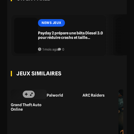
NEWS JEUX
Payday 2 prépare une bêta Diesel 3.0
pour réduire crashs et taille
d’installation
1 mois ago
0
JEUX SIMILAIRES
Palworld
ARC Raiders
Grand Theft Auto
Online