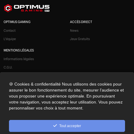
OPTIMUS GAMING
ACCÈS DIRECT
Contact
News
L'équipe
Jeux Gratuits
MENTIONS LÉGALES
Informations légales
C.G.U.
Liens affiliés
🍪 Cookies & confidentialité Nous utilisons des cookies pour
Modération
assurer le bon fonctionnement du site, mesurer l'audience et
Confidentialité
vous proposer une expérience optimale. En poursuivant
Cookies
votre navigation, vous acceptez leur utilisation. Vous pouvez
personnaliser vos choix à tout moment.
Préférences cookies
NOS RÉSEAUX SOCIAUX
Tout accepter