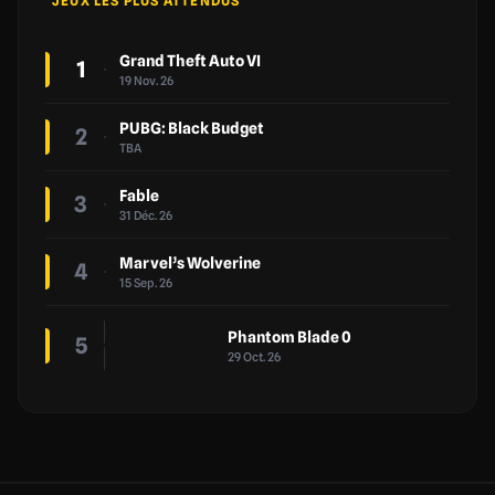
JEUX LES PLUS ATTENDUS
Grand Theft Auto VI
1
19 Nov. 26
PUBG: Black Budget
2
TBA
Fable
3
31 Déc. 26
Marvel’s Wolverine
4
15 Sep. 26
Phantom Blade 0
5
29 Oct. 26