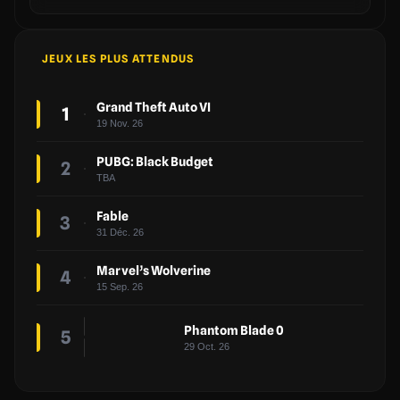
JEUX LES PLUS ATTENDUS
Grand Theft Auto VI
1
19 Nov. 26
PUBG: Black Budget
2
TBA
Fable
3
31 Déc. 26
Marvel’s Wolverine
4
15 Sep. 26
Phantom Blade 0
5
29 Oct. 26