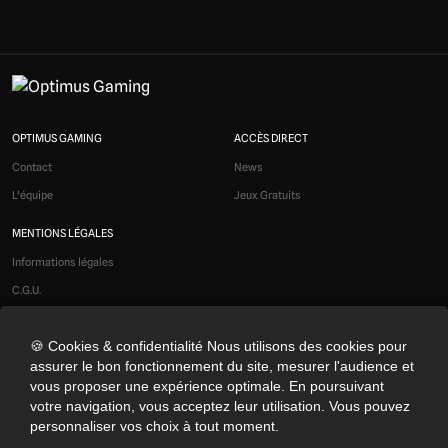
OPTIMUS GAMING
ACCÈS DIRECT
Contact
News
L'équipe
Jeux Gratuits
MENTIONS LÉGALES
Informations légales
C.G.U.
Liens affiliés
🍪 Cookies & confidentialité Nous utilisons des cookies pour
Modération
assurer le bon fonctionnement du site, mesurer l'audience et
Confidentialité
vous proposer une expérience optimale. En poursuivant
Cookies
votre navigation, vous acceptez leur utilisation. Vous pouvez
personnaliser vos choix à tout moment.
Préférences cookies