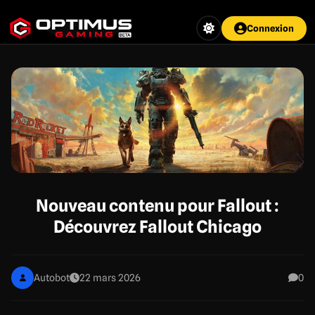
Aller
au
Connexion
contenu
principal
Nouveau contenu pour Fallout :
Découvrez Fallout Chicago
Autobot
22 mars 2026
0