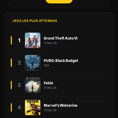
JEUX LES PLUS ATTENDUS
Grand Theft Auto VI
1
19 Nov. 26
PUBG: Black Budget
2
TBA
Fable
3
31 Déc. 26
Marvel’s Wolverine
4
15 Sep. 26