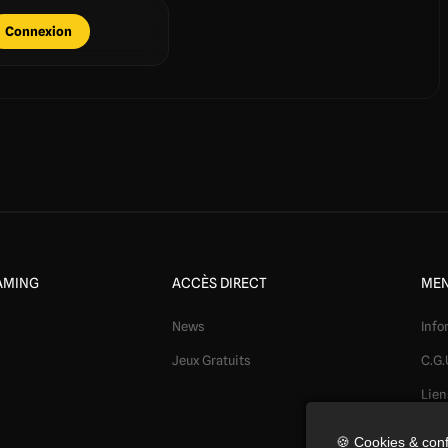
Connexion
AMING
ACCÈS DIRECT
MEN
News
Info
Jeux Gratuits
C.G.
Lien
Mod
🍪 Cookies & conf