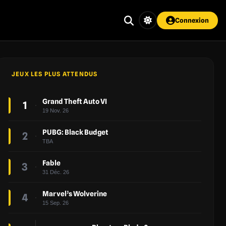
Connexion
JEUX LES PLUS ATTENDUS
Grand Theft Auto VI
1
19 Nov. 26
PUBG: Black Budget
2
TBA
Fable
3
31 Déc. 26
Marvel’s Wolverine
4
15 Sep. 26