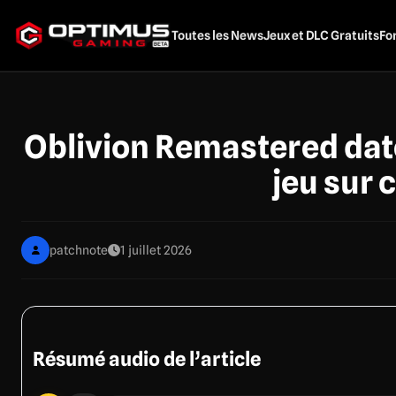
Aller
au
Toutes les News
Jeux et DLC Gratuits
Fo
contenu
principal
Oblivion Remastered daté 
jeu sur 
patchnote
1 juillet 2026
Résumé audio de l’article