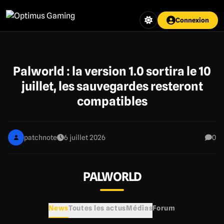
Aller
au
Connexion
contenu
principal
Palworld : la version 1.0 sortira le 10
juillet, les sauvegardes resteront
compatibles
patchnote
6 juillet 2026
0
PALWORLD
News
Toutes les actus
Médias
Forum