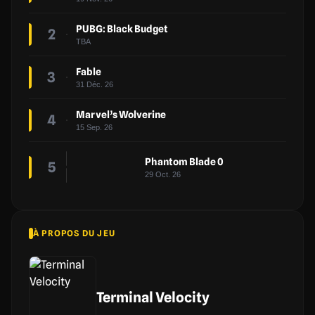
PUBG: Black Budget
2
TBA
Fable
3
31 Déc. 26
Marvel’s Wolverine
4
15 Sep. 26
Phantom Blade 0
5
29 Oct. 26
À PROPOS DU JEU
Terminal Velocity