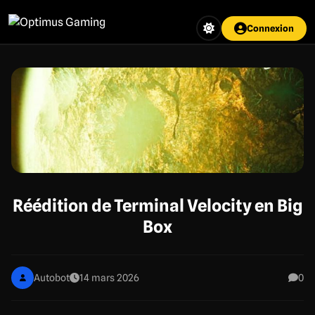
Aller
au
Connexion
contenu
principal
Réédition de Terminal Velocity en Big
Box
Autobot
14 mars 2026
0