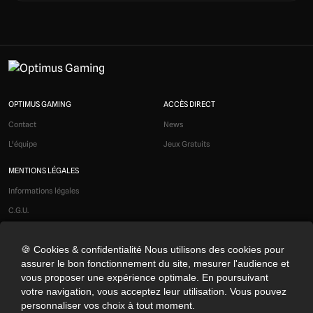
OPTIMUS GAMING
ACCÈS DIRECT
Contact
News
L'équipe
Jeux Gratuits
MENTIONS LÉGALES
Informations légales
C.G.U.
Liens affiliés
🍪 Cookies & confidentialité Nous utilisons des cookies pour
Modération
assurer le bon fonctionnement du site, mesurer l'audience et
Confidentialité
vous proposer une expérience optimale. En poursuivant
Cookies
votre navigation, vous acceptez leur utilisation. Vous pouvez
personnaliser vos choix à tout moment.
Préférences cookies