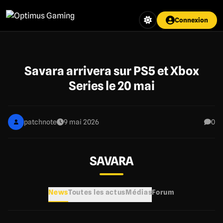
Aller
au
Connexion
contenu
principal
Savara arrivera sur PS5 et Xbox
Series le 20 mai
patchnote
9 mai 2026
0
SAVARA
News
Toutes les actus
Médias
Forum