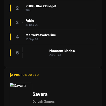
PUBG: Black Budget
2
TBA
Fable
3
31 Déc. 26
Marvel’s Wolverine
4
15 Sep. 26
Phantom Blade 0
5
29 Oct. 26
À PROPOS DU JEU
Savara
Doryah Games