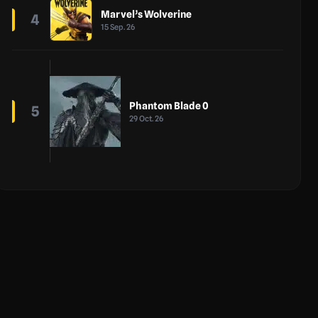
Marvel’s Wolverine
4
15 Sep. 26
Phantom Blade 0
5
29 Oct. 26