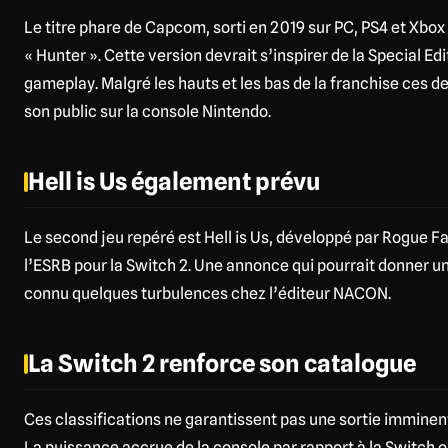
Le titre phare de Capcom, sorti en 2019 sur PC, PS4 et Xbox
« Hunter ». Cette version devrait s’inspirer de la Special E
gameplay. Malgré les hauts et les bas de la franchise ces d
son public sur la console Nintendo.
Hell is Us également prévu
Le second jeu repéré est Hell is Us, développé par Rogue Fact
l’ESRB pour la Switch 2. Une annonce qui pourrait donner un
connu quelques turbulences chez l’éditeur NACON.
La Switch 2 renforce son catalogue
Ces classifications ne garantissent pas une sortie imminente
La puissance accrue de la console par rapport à la Switch 