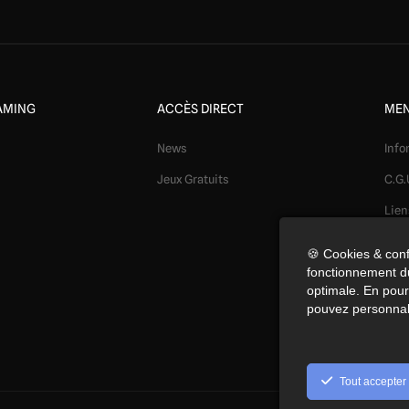
AMING
ACCÈS DIRECT
MEN
News
Info
Jeux Gratuits
C.G.
Lien
Mod
🍪 Cookies & conf
fonctionnement du
Conf
optimale. En pours
Coo
pouvez personnal
Préf
Tout accepter