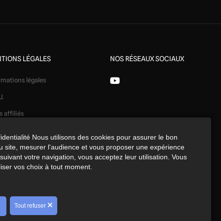
TIONS LÉGALES
NOS RÉSEAUX SOCIAUX
rmations légales
U.
s affiliés
ération
identialité Nous utilisons des cookies pour assurer le bon
 site, mesurer l'audience et vous proposer une expérience
identialité
uivant votre navigation, vous acceptez leur utilisation. Vous
kies
iser vos choix à tout moment.
érences cookies
Tout refuser