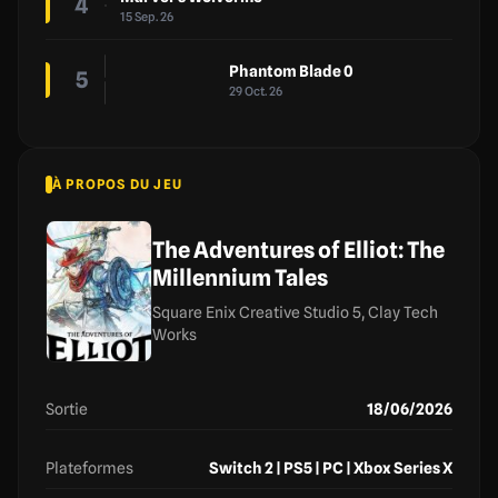
4
15 Sep. 26
Phantom Blade 0
5
29 Oct. 26
À PROPOS DU JEU
The Adventures of Elliot: The
Millennium Tales
Square Enix Creative Studio 5, Clay Tech
Works
Sortie
18/06/2026
Plateformes
Switch 2 | PS5 | PC | Xbox Series X