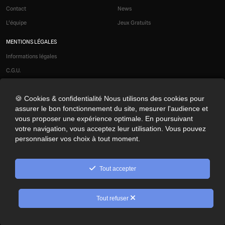
Contact
News
L'équipe
Jeux Gratuits
MENTIONS LÉGALES
Informations légales
C.G.U.
Liens affiliés
🍪 Cookies & confidentialité Nous utilisons des cookies pour
Modération
assurer le bon fonctionnement du site, mesurer l'audience et
Confidentialité
vous proposer une expérience optimale. En poursuivant
Cookies
votre navigation, vous acceptez leur utilisation. Vous pouvez
personnaliser vos choix à tout moment.
Préférences cookies
NOS RÉSEAUX SOCIAUX
Tout accepter
© 2026 Optimus Gaming. Tous droits réservés.
Tout refuser
10
Rechercher