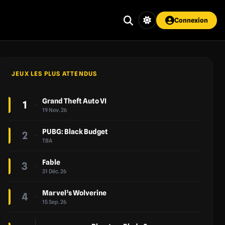
Connexion
JEUX LES PLUS ATTENDUS
Grand Theft Auto VI
1
19 Nov. 26
PUBG: Black Budget
2
TBA
Fable
3
31 Déc. 26
Marvel’s Wolverine
4
15 Sep. 26