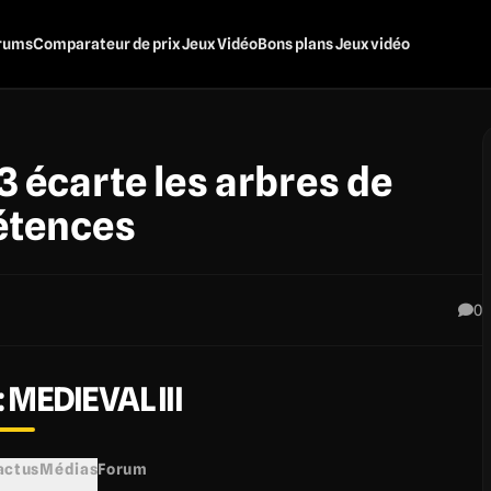
rums
Comparateur de prix Jeux Vidéo
Bons plans Jeux vidéo
3 écarte les arbres de
tences
0
 MEDIEVAL III
 actus
Médias
Forum