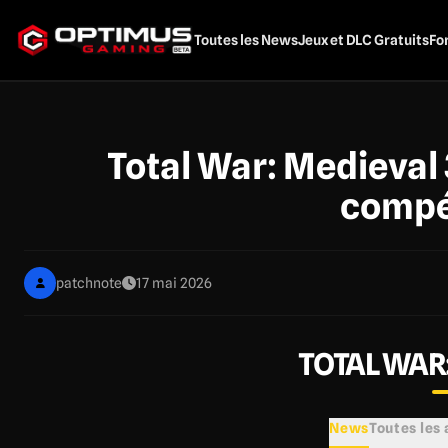
Aller
au
Toutes les News
Jeux et DLC Gratuits
Fo
contenu
principal
Total War: Medieval 
compé
patchnote
17 mai 2026
TOTAL WAR:
News
Toutes les