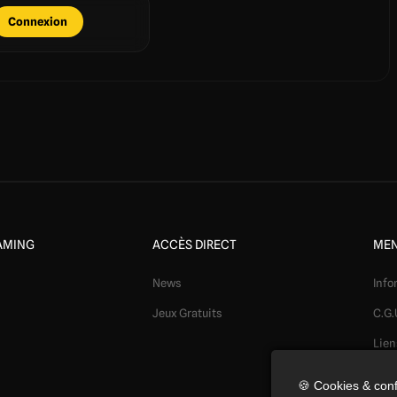
Connexion
AMING
ACCÈS DIRECT
MEN
News
Info
Jeux Gratuits
C.G.
Lien
Mod
🍪 Cookies & conf