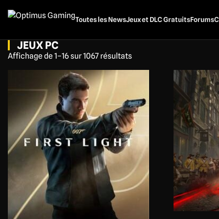
Aller
au
Toutes les News
Jeux et DLC Gratuits
Forums
C
contenu
principal
JEUX PC
Affichage de 1–16 sur 1067 résultats