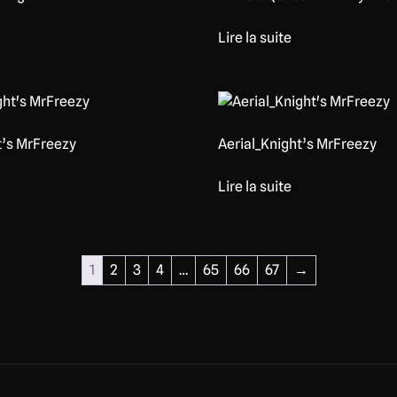
Lire la suite
t’s MrFreezy
Aerial_Knight’s MrFreezy
Lire la suite
1
2
3
4
…
65
66
67
→