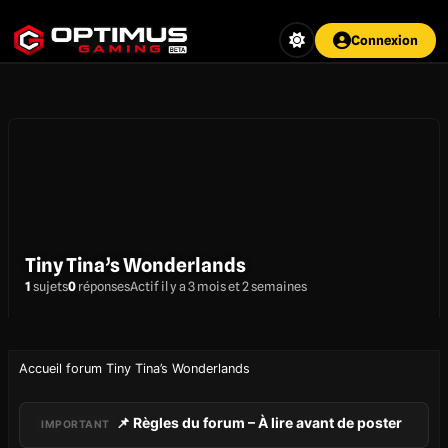
Aller
au
Connexion
contenu
principal
Tiny Tina’s Wonderlands
1
sujets
0
réponses
Actif il y a 3 mois et 2 semaines
Accueil forum Tiny Tina’s Wonderlands
📌 Règles du forum – À lire avant de poster
IMPORTANT