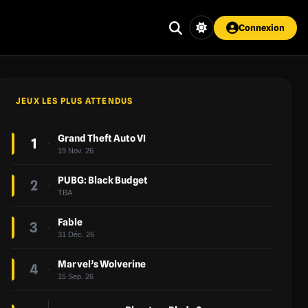
Connexion
JEUX LES PLUS ATTENDUS
Grand Theft Auto VI
1
19 Nov. 26
PUBG: Black Budget
2
TBA
Fable
3
31 Déc. 26
Marvel’s Wolverine
4
15 Sep. 26