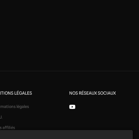
TIONS LÉGALES
NOS RÉSEAUX SOCIAUX
rmations légales
U.
s affiliés
ération