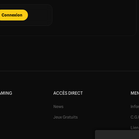
Connexion
AMING
ACCÈS DIRECT
MEN
News
Info
Jeux Gratuits
C.G.
Lien
Mod