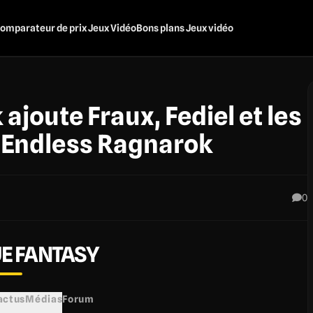
omparateur de prix Jeux Vidéo
Bons plans Jeux vidéo
ajoute Fraux, Fediel et les
 Endless Ragnarok
0
E FANTASY
 actus
Médias
Forum