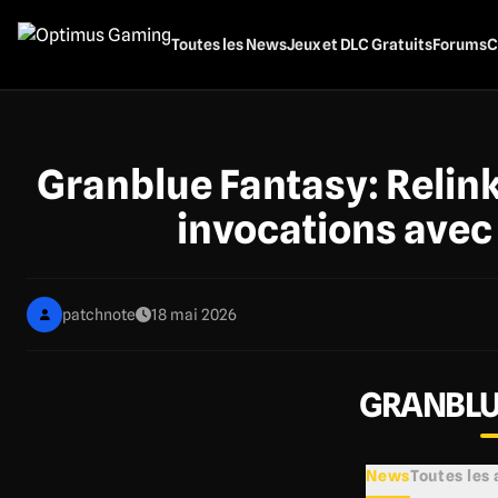
Aller
au
Toutes les News
Jeux et DLC Gratuits
Forums
C
contenu
principal
Granblue Fantasy: Relink 
invocations avec
patchnote
18 mai 2026
GRANBLU
News
Toutes les