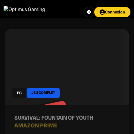
Aller
au
Connexion
contenu
principal
JEU COMPLET
PC
EXPIRÉ
SURVIVAL: FOUNTAIN OF YOUTH
AMAZON PRIME