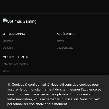
OPTIMUS GAMING
ACCÈS DIRECT
Contact
News
L'équipe
Jeux Gratuits
MENTIONS LÉGALES
Informations légales
C.G.U.
Liens affiliés
🍪 Cookies & confidentialité Nous utilisons des cookies pour
Modération
assurer le bon fonctionnement du site, mesurer l'audience et
Confidentialité
vous proposer une expérience optimale. En poursuivant
Cookies
votre navigation, vous acceptez leur utilisation. Vous pouvez
personnaliser vos choix à tout moment.
Préférences cookies