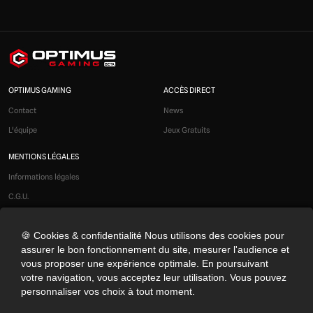
OPTIMUS GAMING
ACCÈS DIRECT
Contact
News
L'équipe
Jeux Gratuits
MENTIONS LÉGALES
Informations légales
C.G.U.
Liens affiliés
🍪 Cookies & confidentialité Nous utilisons des cookies pour
Modération
assurer le bon fonctionnement du site, mesurer l'audience et
Confidentialité
vous proposer une expérience optimale. En poursuivant
Cookies
votre navigation, vous acceptez leur utilisation. Vous pouvez
personnaliser vos choix à tout moment.
Préférences cookies