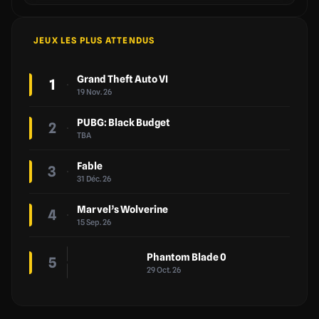
JEUX LES PLUS ATTENDUS
Grand Theft Auto VI
1
19 Nov. 26
PUBG: Black Budget
2
TBA
Fable
3
31 Déc. 26
Marvel’s Wolverine
4
15 Sep. 26
Phantom Blade 0
5
29 Oct. 26