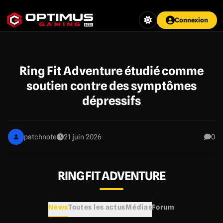
Aller
au
Connexion
contenu
principal
Ring Fit Adventure étudié comme
soutien contre des symptômes
dépressifs
patchnote
21 juin 2026
0
RING FIT ADVENTURE
News
Toutes les actus
Médias
Forum