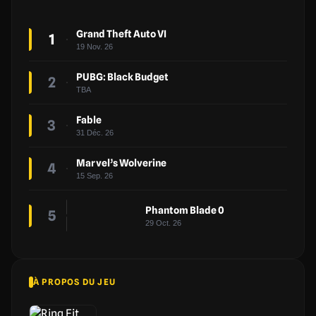
Grand Theft Auto VI
1
19 Nov. 26
PUBG: Black Budget
2
TBA
Fable
3
31 Déc. 26
Marvel’s Wolverine
4
15 Sep. 26
Phantom Blade 0
5
29 Oct. 26
À PROPOS DU JEU