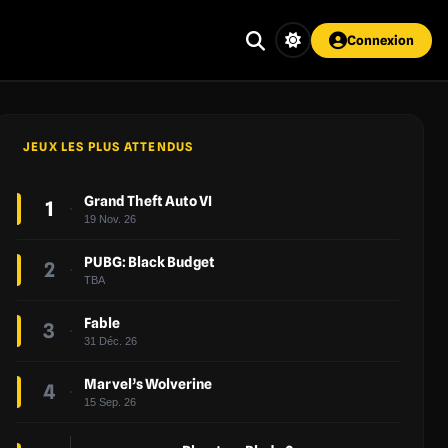
Connexion
JEUX LES PLUS ATTENDUS
Grand Theft Auto VI
1
19 Nov. 26
PUBG: Black Budget
2
TBA
Fable
3
31 Déc. 26
Marvel’s Wolverine
4
15 Sep. 26