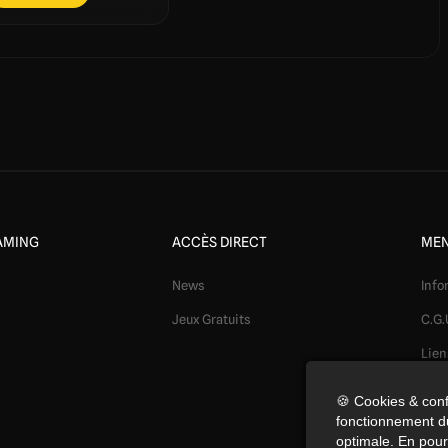
AMING
ACCÈS DIRECT
MEN
News
Info
Jeux Gratuits
C.G.
Lien
Mod
🍪 Cookies & conf
fonctionnement du
Conf
optimale. En pours