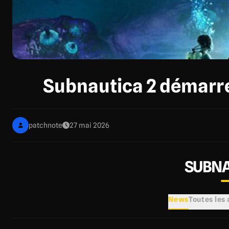
Subnautica 2 démarre 
patchnote
27 mai 2026
SUBNA
News
Toutes les