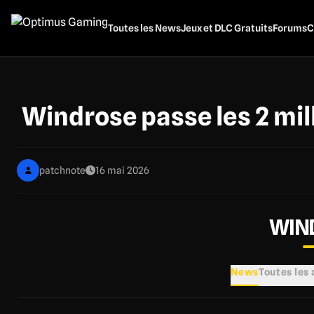
Aller
au
Toutes les News
Jeux et DLC Gratuits
Forums
C
contenu
principal
Windrose passe les 2 mil
patchnote
16 mai 2026
WIN
News
Toutes les