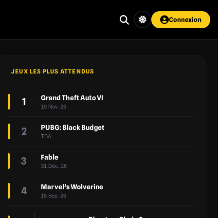
Connexion
JEUX LES PLUS ATTENDUS
Grand Theft Auto VI
1
19 Nov. 26
PUBG: Black Budget
2
TBA
Fable
3
31 Déc. 26
Marvel’s Wolverine
4
15 Sep. 26