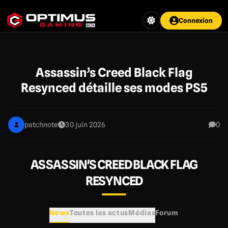
Aller
au
Connexion
contenu
principal
Assassin’s Creed Black Flag
Resynced détaille ses modes PS5
patchnote
30 juin 2026
0
ASSASSIN'S CREED BLACK FLAG
RESYNCED
News
Toutes les actus
Médias
Forum