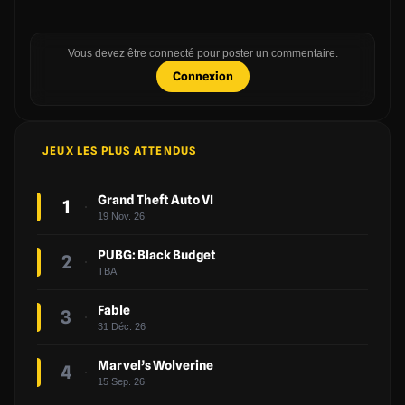
Vous devez être connecté pour poster un commentaire.
Connexion
JEUX LES PLUS ATTENDUS
Grand Theft Auto VI
1
19 Nov. 26
PUBG: Black Budget
2
TBA
Fable
3
31 Déc. 26
Marvel’s Wolverine
4
15 Sep. 26