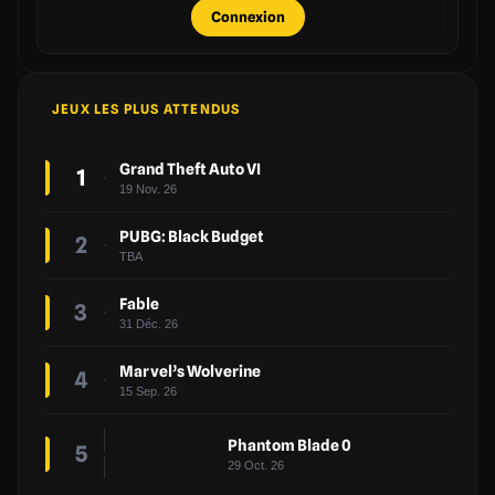
Connexion
JEUX LES PLUS ATTENDUS
Grand Theft Auto VI
1
19 Nov. 26
PUBG: Black Budget
2
TBA
Fable
3
31 Déc. 26
Marvel’s Wolverine
4
15 Sep. 26
Phantom Blade 0
5
29 Oct. 26