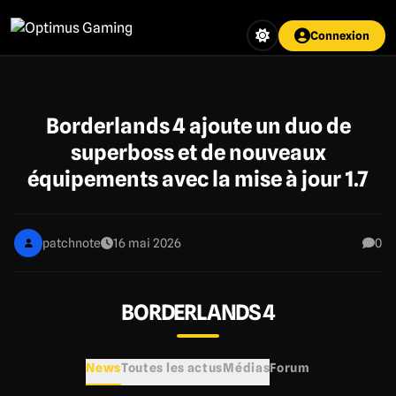
Aller
au
Connexion
contenu
principal
Borderlands 4 ajoute un duo de
superboss et de nouveaux
équipements avec la mise à jour 1.7
patchnote
16 mai 2026
0
BORDERLANDS 4
News
Toutes les actus
Médias
Forum