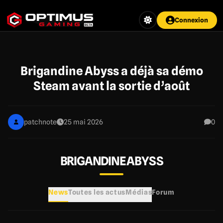
Aller
au
Connexion
contenu
principal
Brigandine Abyss a déjà sa démo
Steam avant la sortie d’août
patchnote
25 mai 2026
0
BRIGANDINE ABYSS
News
Toutes les actus
Médias
Forum