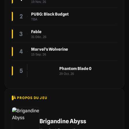
19 Nov. 26
PUBG: Black Budget
2
TBA
Fable
3
31 Déc. 26
Marvel’s Wolverine
4
15 Sep. 26
Phantom Blade 0
5
29 Oct. 26
À PROPOS DU JEU
Brigandine Abyss