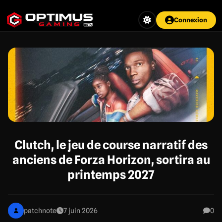
Aller
au
Connexion
contenu
principal
Clutch, le jeu de course narratif des
anciens de Forza Horizon, sortira au
printemps 2027
patchnote
7 juin 2026
0