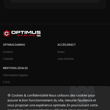
OPTIMUS GAMING
ACCÈS DIRECT
Contact
News
L'équipe
Jeux Gratuits
MENTIONS LÉGALES
Informations légales
C.G.U.
Liens affiliés
🍪 Cookies & confidentialité Nous utilisons des cookies pour
Modération
assurer le bon fonctionnement du site, mesurer l'audience et
Confidentialité
vous proposer une expérience optimale. En poursuivant votre
Cookies