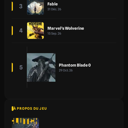
Fable
3
31 Déc. 26
Marvel’s Wolverine
4
15 Sep. 26
Phantom Blade 0
5
29 Oct. 26
À PROPOS DU JEU