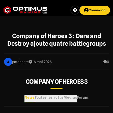
Aller
au
Connexion
contenu
principal
Company of Heroes 3 : Dare and
Destroy ajoute quatre battlegroups
patchnote
16 mai 2026
0
COMPANY OF HEROES 3
News
Toutes les actus
Médias
Forum