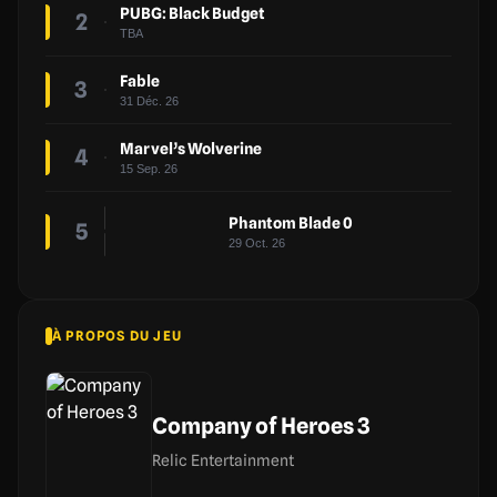
PUBG: Black Budget
2
TBA
Fable
3
31 Déc. 26
Marvel’s Wolverine
4
15 Sep. 26
Phantom Blade 0
5
29 Oct. 26
À PROPOS DU JEU
Company of Heroes 3
Relic Entertainment