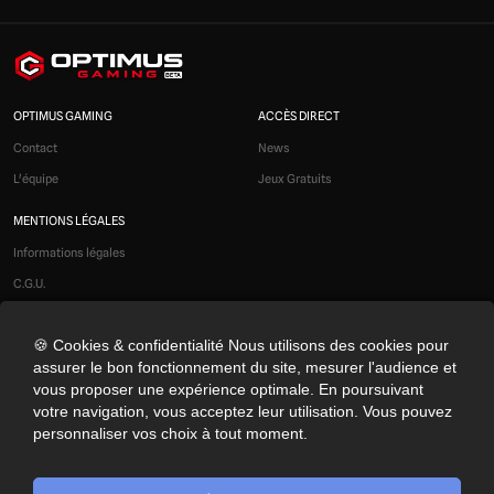
OPTIMUS GAMING
ACCÈS DIRECT
Contact
News
L'équipe
Jeux Gratuits
MENTIONS LÉGALES
Informations légales
C.G.U.
Liens affiliés
🍪 Cookies & confidentialité Nous utilisons des cookies pour
Modération
assurer le bon fonctionnement du site, mesurer l'audience et
Confidentialité
vous proposer une expérience optimale. En poursuivant
Cookies
votre navigation, vous acceptez leur utilisation. Vous pouvez
personnaliser vos choix à tout moment.
Préférences cookies
NOS RÉSEAUX SOCIAUX