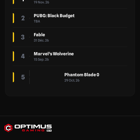
19 Nov. 26
PUBG: Black Budget
2
TBA
Fable
3
31 Déc. 26
Marvel’s Wolverine
4
15 Sep. 26
Phantom Blade 0
5
29 Oct. 26