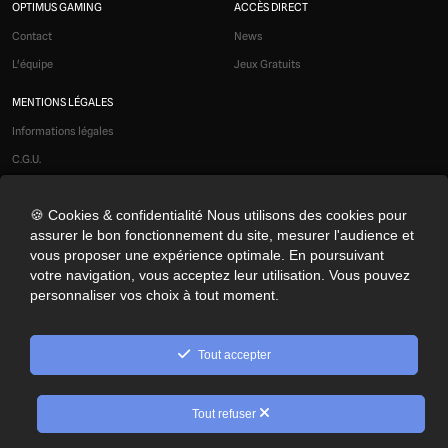
OPTIMUS GAMING
ACCÈS DIRECT
Contact
News
L'équipe
Jeux Gratuits
MENTIONS LÉGALES
Informations légales
C.G.U.
Liens affiliés
🍪 Cookies & confidentialité Nous utilisons des cookies pour
Modération
assurer le bon fonctionnement du site, mesurer l'audience et
Confidentialité
vous proposer une expérience optimale. En poursuivant
Cookies
votre navigation, vous acceptez leur utilisation. Vous pouvez
personnaliser vos choix à tout moment.
Préférences cookies
NOS RÉSEAUX SOCIAUX
Tout accepter
© 2026 Optimus Gaming. Tous droits réservés.
Tout refuser
10