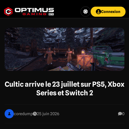
Aller
au
Connexion
contenu
principal
Cultic arrive le 23 juillet sur PS5, Xbox
Series et Switch 2
coredump
25 juin 2026
0