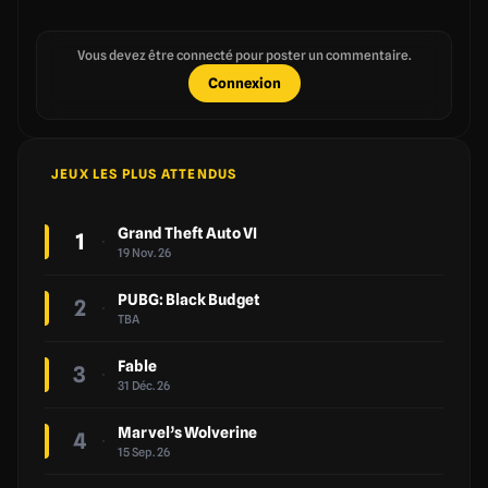
Vous devez être connecté pour poster un commentaire.
Connexion
JEUX LES PLUS ATTENDUS
Grand Theft Auto VI
1
19 Nov. 26
PUBG: Black Budget
2
TBA
Fable
3
31 Déc. 26
Marvel’s Wolverine
4
15 Sep. 26