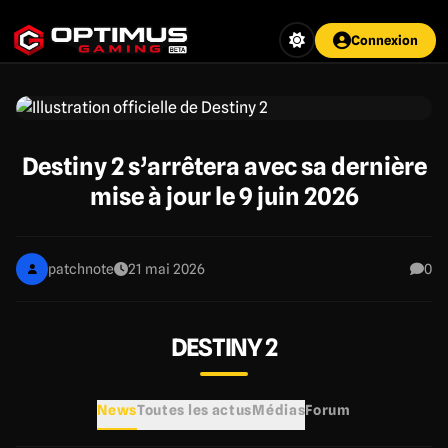
Aller
au
Connexion
contenu
principal
Destiny 2 s’arrêtera avec sa dernière
mise à jour le 9 juin 2026
patchnote
21 mai 2026
0
DESTINY 2
News
Toutes les actus
Médias
Forum