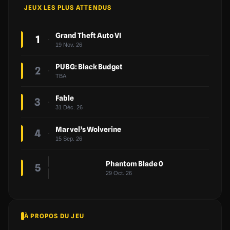
JEUX LES PLUS ATTENDUS
Grand Theft Auto VI
1
19 Nov. 26
PUBG: Black Budget
2
TBA
Fable
3
31 Déc. 26
Marvel’s Wolverine
4
15 Sep. 26
Phantom Blade 0
5
29 Oct. 26
À PROPOS DU JEU