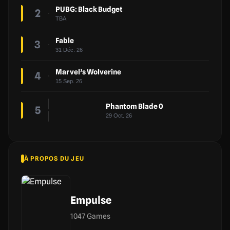
PUBG: Black Budget
2
TBA
Fable
3
31 Déc. 26
Marvel’s Wolverine
4
15 Sep. 26
Phantom Blade 0
5
29 Oct. 26
À PROPOS DU JEU
Empulse
1047 Games