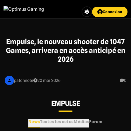
Aller
au
Connexion
contenu
principal
Empulse, le nouveau shooter de 1047
Games, arrivera en accès anticipé en
2026
patchnote
20 mai 2026
0
EMPULSE
News
Toutes les actus
Médias
Forum