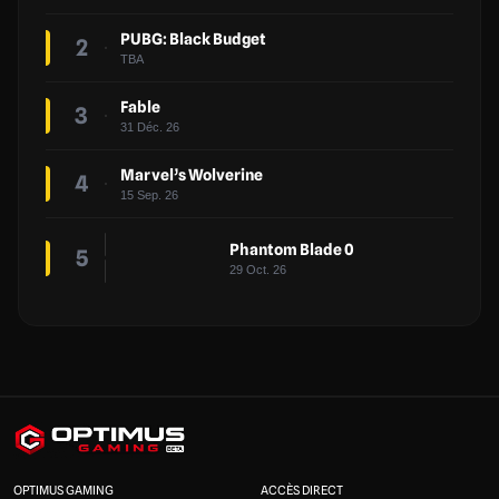
PUBG: Black Budget
2
TBA
Fable
3
31 Déc. 26
Marvel’s Wolverine
4
15 Sep. 26
Phantom Blade 0
5
29 Oct. 26
OPTIMUS GAMING
ACCÈS DIRECT