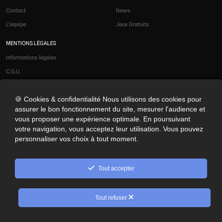
Contact
News
L'équipe
Jeux Gratuits
MENTIONS LÉGALES
Informations légales
C.G.U.
Liens affiliés
🍪 Cookies & confidentialité Nous utilisons des cookies pour
Modération
assurer le bon fonctionnement du site, mesurer l'audience et
Confidentialité
vous proposer une expérience optimale. En poursuivant
Cookies
votre navigation, vous acceptez leur utilisation. Vous pouvez
personnaliser vos choix à tout moment.
Préférences cookies
NOS RÉSEAUX SOCIAUX
Tout accepter
© 2026 Optimus Gaming. Tous droits réservés.
Tout refuser
10
Rechercher