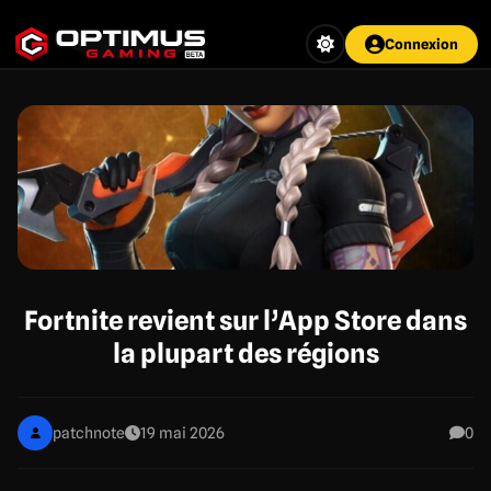
Aller
au
Connexion
contenu
principal
Fortnite revient sur l’App Store dans
la plupart des régions
patchnote
19 mai 2026
0