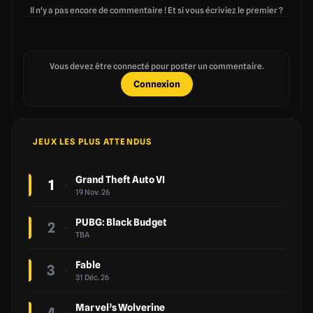
Il n'y a pas encore de commentaire ! Et si vous écriviez le premier ?
Vous devez être connecté pour poster un commentaire.
Connexion
JEUX LES PLUS ATTENDUS
Grand Theft Auto VI
1
19 Nov. 26
PUBG: Black Budget
2
TBA
Fable
3
31 Déc. 26
Marvel’s Wolverine