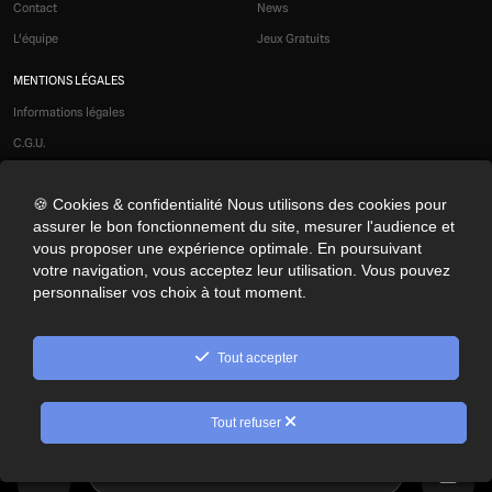
Contact
News
L'équipe
Jeux Gratuits
MENTIONS LÉGALES
Informations légales
C.G.U.
Liens affiliés
🍪 Cookies & confidentialité Nous utilisons des cookies pour
Modération
assurer le bon fonctionnement du site, mesurer l'audience et
Confidentialité
vous proposer une expérience optimale. En poursuivant
Cookies
votre navigation, vous acceptez leur utilisation. Vous pouvez
personnaliser vos choix à tout moment.
Préférences cookies
NOS RÉSEAUX SOCIAUX
Tout accepter
© 2026 Optimus Gaming. Tous droits réservés.
Tout refuser
10
Rechercher