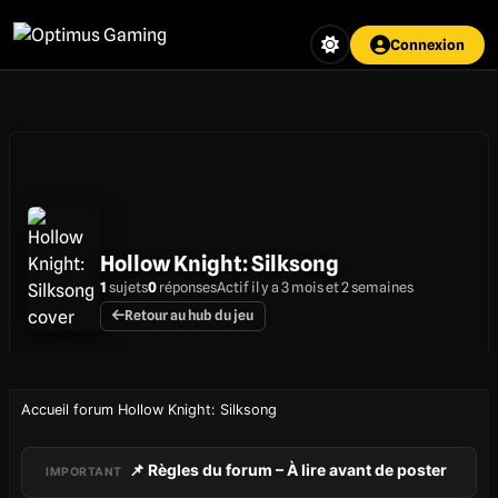
Aller
au
Connexion
contenu
principal
Hollow Knight: Silksong
1
sujets
0
réponses
Actif il y a 3 mois et 2 semaines
Retour au hub du jeu
Accueil forum Hollow Knight: Silksong
📌 Règles du forum – À lire avant de poster
IMPORTANT