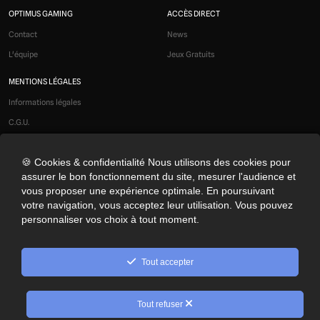
OPTIMUS GAMING
ACCÈS DIRECT
Contact
News
L'équipe
Jeux Gratuits
MENTIONS LÉGALES
Informations légales
C.G.U.
Liens affiliés
🍪 Cookies & confidentialité Nous utilisons des cookies pour
Modération
assurer le bon fonctionnement du site, mesurer l'audience et
Confidentialité
vous proposer une expérience optimale. En poursuivant
Cookies
votre navigation, vous acceptez leur utilisation. Vous pouvez
personnaliser vos choix à tout moment.
Préférences cookies
NOS RÉSEAUX SOCIAUX
Tout accepter
© 2026 Optimus Gaming. Tous droits réservés.
Tout refuser