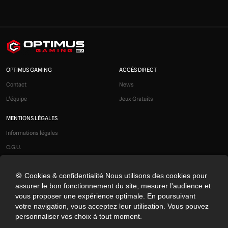
OPTIMUS GAMING
ACCÈS DIRECT
Contact
News
L'équipe
Jeux Gratuits
MENTIONS LÉGALES
Informations légales
C.G.U.
Liens affiliés
🍪 Cookies & confidentialité Nous utilisons des cookies pour
Modération
assurer le bon fonctionnement du site, mesurer l'audience et
Confidentialité
vous proposer une expérience optimale. En poursuivant
Cookies
votre navigation, vous acceptez leur utilisation. Vous pouvez
personnaliser vos choix à tout moment.
Préférences cookies