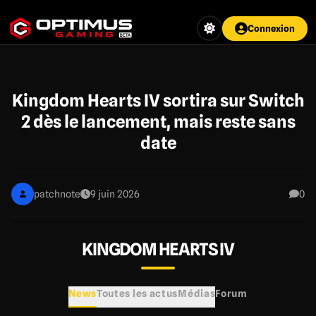
Aller
au
Connexion
contenu
principal
Kingdom Hearts IV sortira sur Switch
2 dès le lancement, mais reste sans
date
patchnote
9 juin 2026
0
KINGDOM HEARTS IV
News
Toutes les actus
Médias
Forum