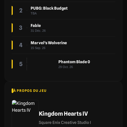
PUBG: Black Budget
2
TBA
Fable
3
31 Déc. 26
Marvel’s Wolverine
4
15 Sep. 26
Phantom Blade 0
5
29 Oct. 26
À PROPOS DU JEU
Kingdom Hearts IV
Square Enix Creative Studio I