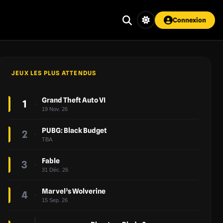
Connexion
JEUX LES PLUS ATTENDUS
Grand Theft Auto VI
1
19 Nov. 26
PUBG: Black Budget
2
TBA
Fable
3
31 Déc. 26
Marvel’s Wolverine
4
15 Sep. 26