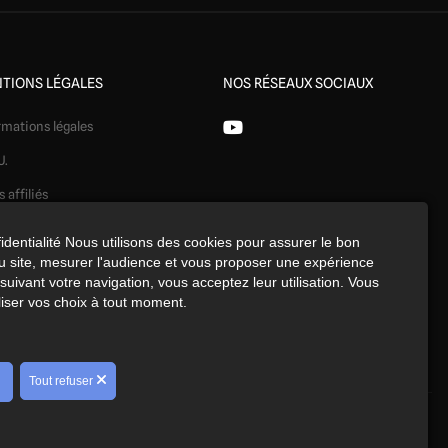
TIONS LÉGALES
NOS RÉSEAUX SOCIAUX
rmations légales
U.
s affiliés
ération
identialité Nous utilisons des cookies pour assurer le bon
 site, mesurer l'audience et vous proposer une expérience
identialité
uivant votre navigation, vous acceptez leur utilisation. Vous
kies
iser vos choix à tout moment.
érences cookies
Tout refuser