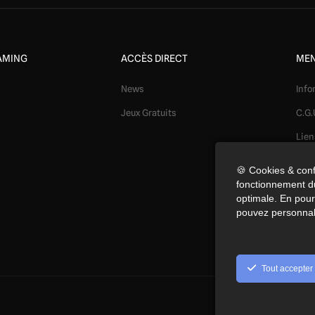
AMING
ACCÈS DIRECT
MEN
News
Info
Jeux Gratuits
C.G.
Lien
Mod
🍪 Cookies & conf
fonctionnement du
Conf
optimale. En pours
Coo
pouvez personnal
Préf
Tout accepter