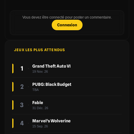
Vous devez être connecté pour poster un commentaire.
Connexion
JEUX LES PLUS ATTENDUS
Grand Theft Auto VI
1
19 Nov. 26
PUBG: Black Budget
2
TBA
Fable
3
31 Déc. 26
Marvel’s Wolverine
4
15 Sep. 26