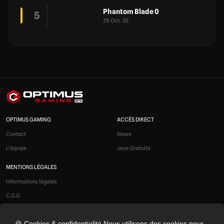
Phantom Blade 0
5
29 Oct. 26
OPTIMUS GAMING
ACCÈS DIRECT
Contact
News
L'équipe
Jeux Gratuits
MENTIONS LÉGALES
Informations légales
C.G.U.
Liens affiliés
🍪 Cookies & confidentialité Nous utilisons des cookies pour
Modération