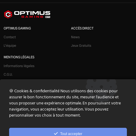
OPTIMUS GAMING
ACCÈS DIRECT
Contact
News
L'équipe
Jeux Gratuits
MENTIONS LÉGALES
Informations légales
C.G.U.
Liens affiliés
🍪 Cookies & confidentialité Nous utilisons des cookies pour
Modération
assurer le bon fonctionnement du site, mesurer l'audience et
Confidentialité
vous proposer une expérience optimale. En poursuivant votre
navigation, vous acceptez leur utilisation. Vous pouvez
Cookies
personnaliser vos choix à tout moment.
Préférences cookies
NOS RÉSEAUX SOCIAUX
Tout accepter