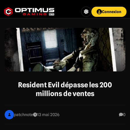
Aller
au
Connexion
contenu
principal
Resident Evil dépasse les 200
millions de ventes
patchnote
13 mai 2026
0