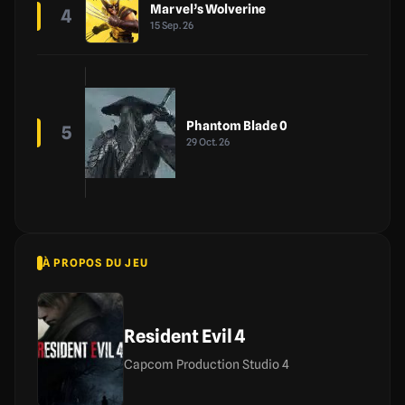
Marvel’s Wolverine
4
15 Sep. 26
Phantom Blade 0
5
29 Oct. 26
À PROPOS DU JEU
Resident Evil 4
Capcom Production Studio 4