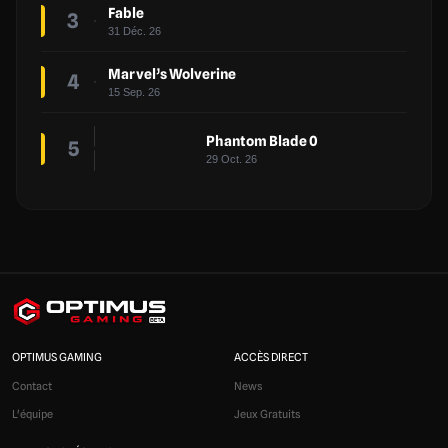
Fable
3
31 Déc. 26
Marvel’s Wolverine
4
15 Sep. 26
Phantom Blade 0
5
29 Oct. 26
OPTIMUS GAMING
ACCÈS DIRECT
Contact
News
L'équipe
Jeux Gratuits