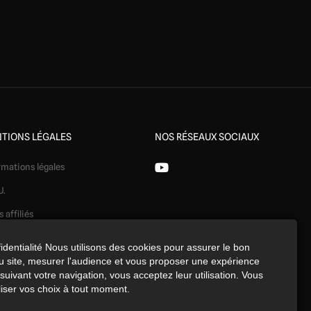
TIONS LÉGALES
NOS RÉSEAUX SOCIAUX
rmations légales
U.
s affiliés
ération
identialité Nous utilisons des cookies pour assurer le bon
 site, mesurer l'audience et vous proposer une expérience
identialité
uivant votre navigation, vous acceptez leur utilisation. Vous
kies
iser vos choix à tout moment.
érences cookies