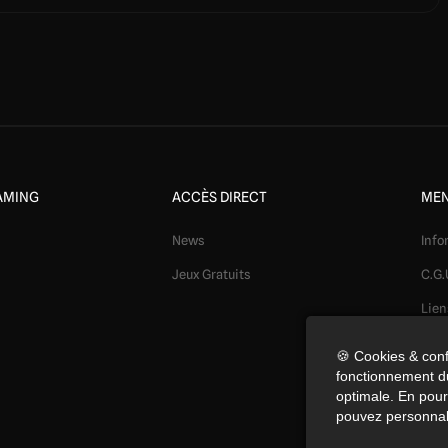
AMING
ACCÈS DIRECT
MEN
News
Info
Jeux Gratuits
C.G.
Lien
Mod
🍪 Cookies & conf
fonctionnement du
Conf
optimale. En pours
Coo
pouvez personnal
Préf