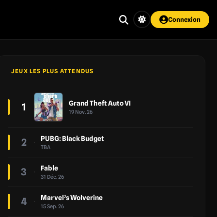
Connexion
JEUX LES PLUS ATTENDUS
Grand Theft Auto VI
1
19 Nov. 26
PUBG: Black Budget
2
TBA
Fable
3
31 Déc. 26
Marvel’s Wolverine
4
15 Sep. 26