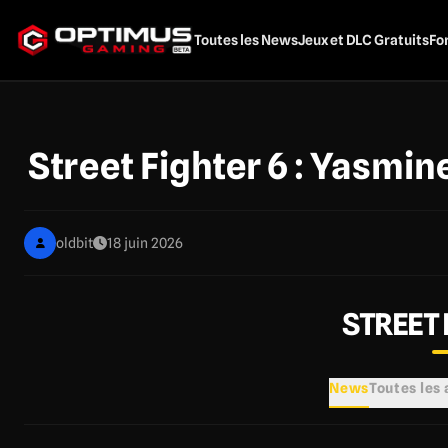
Aller
au
Toutes les News
Jeux et DLC Gratuits
Fo
contenu
principal
Street Fighter 6 : Yasmine
oldbit
18 juin 2026
STREET 
News
Toutes les