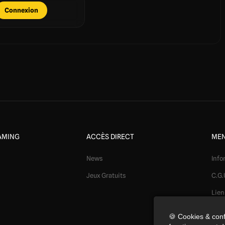
Connexion
AMING
ACCÈS DIRECT
MEN
News
Info
Jeux Gratuits
C.G.
Lien
Mod
🍪 Cookies & conf