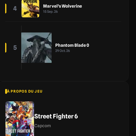
Marvel’s Wolverine
4
15 Sep. 26
Phantom Blade 0
5
29 Oct. 26
À PROPOS DU JEU
Street Fighter 6
Capcom