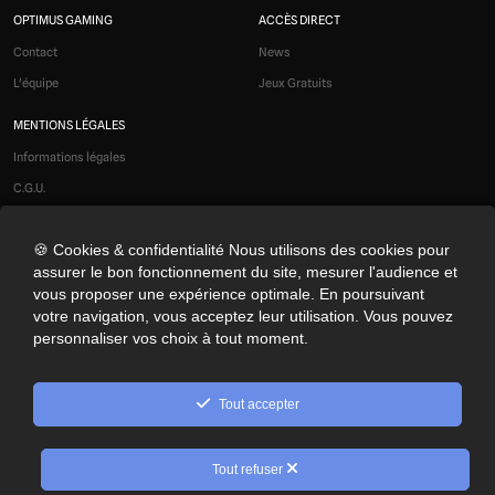
OPTIMUS GAMING
ACCÈS DIRECT
Contact
News
L'équipe
Jeux Gratuits
MENTIONS LÉGALES
Informations légales
C.G.U.
Liens affiliés
🍪 Cookies & confidentialité Nous utilisons des cookies pour
Modération
assurer le bon fonctionnement du site, mesurer l'audience et
Confidentialité
vous proposer une expérience optimale. En poursuivant
Cookies
votre navigation, vous acceptez leur utilisation. Vous pouvez
personnaliser vos choix à tout moment.
Préférences cookies
NOS RÉSEAUX SOCIAUX
Tout accepter
© 2026 Optimus Gaming. Tous droits réservés.
Tout refuser