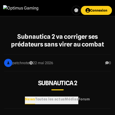
Aller
au
Connexion
contenu
principal
Subnautica 2 va corriger ses
prédateurs sans virer au combat
patchnote
22 mai 2026
0
SUBNAUTICA 2
News
Toutes les actus
Médias
Forum