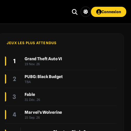
Connexion
JEUX LES PLUS ATTENDUS
Grand Theft Auto VI
1
19 Nov. 26
PUBG: Black Budget
2
TBA
Fable
3
31 Déc. 26
Marvel’s Wolverine
4
15 Sep. 26