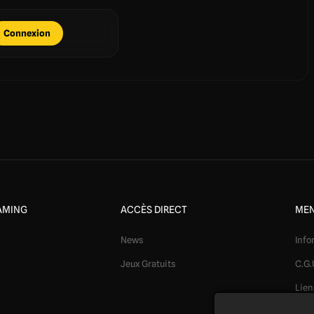
Connexion
AMING
ACCÈS DIRECT
MEN
News
Info
Jeux Gratuits
C.G.
Lien
Mod