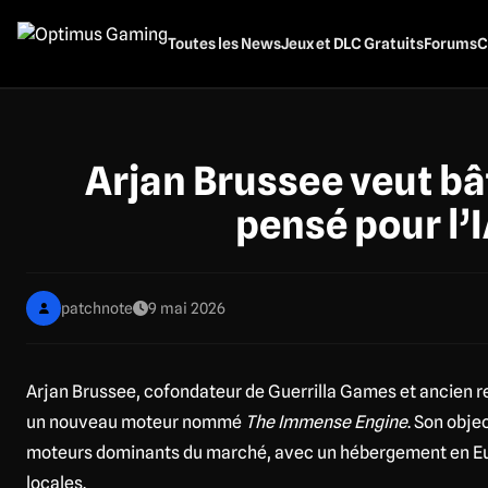
Aller
au
Toutes les News
Jeux et DLC Gratuits
Forums
C
contenu
principal
Arjan Brussee veut bâ
pensé pour l’I
patchnote
9 mai 2026
Arjan Brussee, cofondateur de Guerrilla Games et ancien re
un nouveau moteur nommé
The Immense Engine
. Son obje
moteurs dominants du marché, avec un hébergement en Eur
locales.