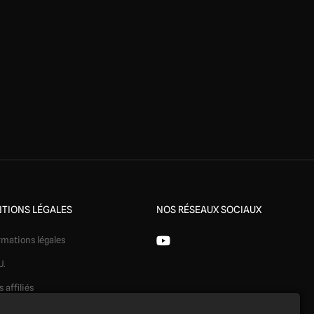
TIONS LÉGALES
NOS RÉSEAUX SOCIAUX
rmations légales
U.
s affiliés
ération