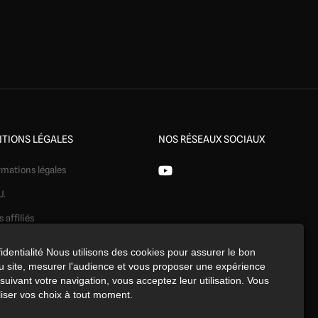
TIONS LÉGALES
NOS RÉSEAUX SOCIAUX
rmations légales
U.
s affiliés
ération
identialité Nous utilisons des cookies pour assurer le bon
 site, mesurer l'audience et vous proposer une expérience
identialité
uivant votre navigation, vous acceptez leur utilisation. Vous
kies
iser vos choix à tout moment.
érences cookies