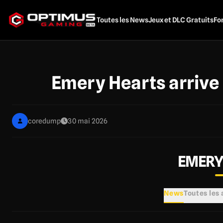
Aller
au
Toutes les News
Jeux et DLC Gratuits
Fo
contenu
principal
Emery Hearts arrive 
coredump
30 mai 2026
EMERY
News
Toutes les