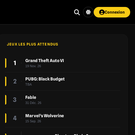
Connexion
JEUX LES PLUS ATTENDUS
Grand Theft Auto VI
1
19 Nov. 26
PUBG: Black Budget
2
TBA
Fable
3
31 Déc. 26
Marvel’s Wolverine
4
15 Sep. 26