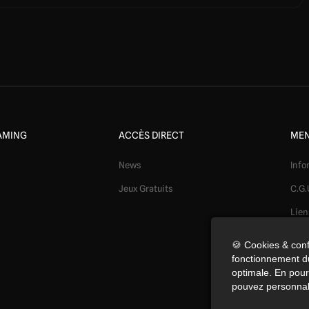
AMING
ACCÈS DIRECT
MEN
News
Info
Jeux Gratuits
C.G.
Lien
Mod
🍪 Cookies & conf
fonctionnement du
Conf
optimale. En pours
Coo
pouvez personnal
Préf