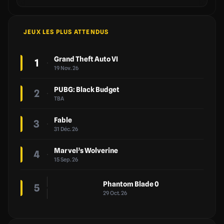
JEUX LES PLUS ATTENDUS
Grand Theft Auto VI
1
19 Nov. 26
PUBG: Black Budget
2
TBA
Fable
3
31 Déc. 26
Marvel’s Wolverine
4
15 Sep. 26
Phantom Blade 0
5
29 Oct. 26