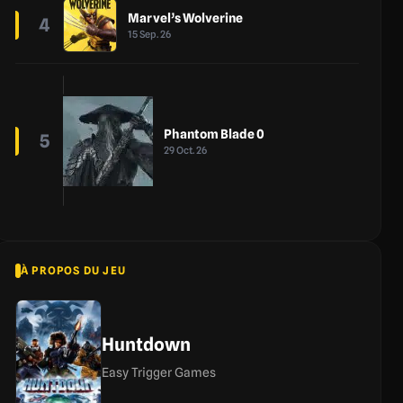
Marvel’s Wolverine
4
15 Sep. 26
Phantom Blade 0
5
29 Oct. 26
À PROPOS DU JEU
Huntdown
Easy Trigger Games