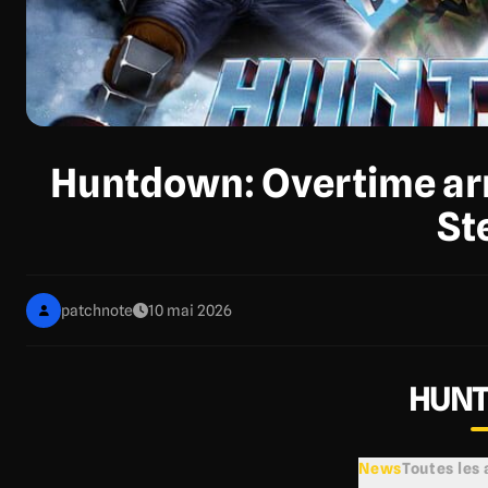
Huntdown: Overtime arri
St
patchnote
10 mai 2026
HUN
News
Toutes les