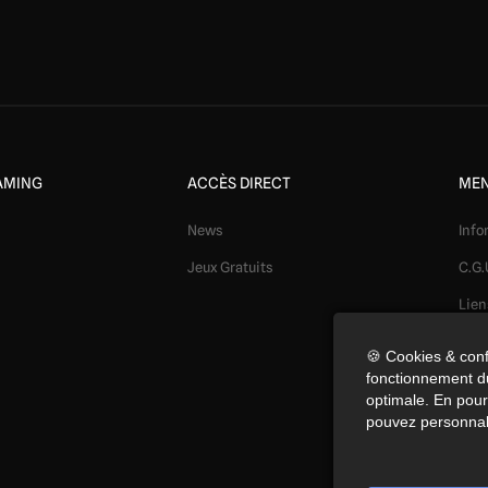
AMING
ACCÈS DIRECT
MEN
News
Info
Jeux Gratuits
C.G.
Lien
Mod
🍪 Cookies & conf
fonctionnement du
Conf
optimale. En pours
Coo
pouvez personnal
Préf