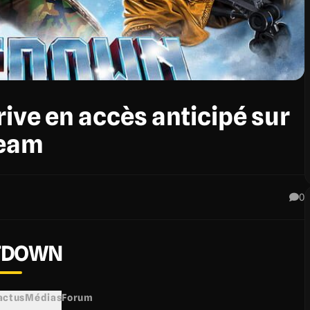
ve en accès anticipé sur
eam
0
TDOWN
 actus
Médias
Forum