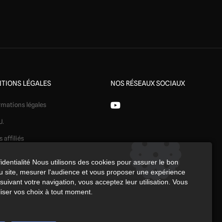
TIONS LÉGALES
NOS RÉSEAUX SOCIAUX
rmations légales
U.
s affiliés
ération
identialité Nous utilisons des cookies pour assurer le bon
 site, mesurer l'audience et vous proposer une expérience
identialité
uivant votre navigation, vous acceptez leur utilisation. Vous
kies
iser vos choix à tout moment.
érences cookies