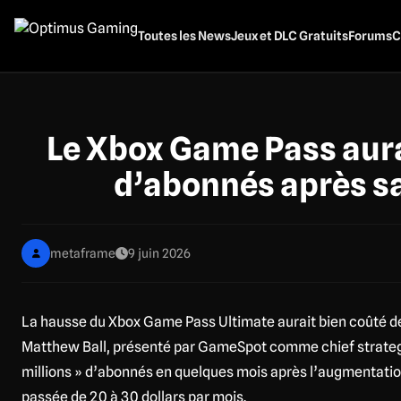
Aller
au
Toutes les News
Jeux et DLC Gratuits
Forums
C
contenu
principal
Le Xbox Game Pass aurai
d’abonnés après sa
metaframe
9 juin 2026
La hausse du Xbox Game Pass Ultimate aurait bien coûté d
Matthew Ball, présenté par GameSpot comme chief strategy 
millions » d’abonnés en quelques mois après l’augmentatio
passée de 20 à 30 dollars par mois.