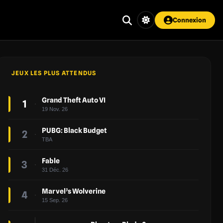
Connexion
JEUX LES PLUS ATTENDUS
Grand Theft Auto VI
1
19 Nov. 26
PUBG: Black Budget
2
TBA
Fable
3
31 Déc. 26
Marvel’s Wolverine
4
15 Sep. 26